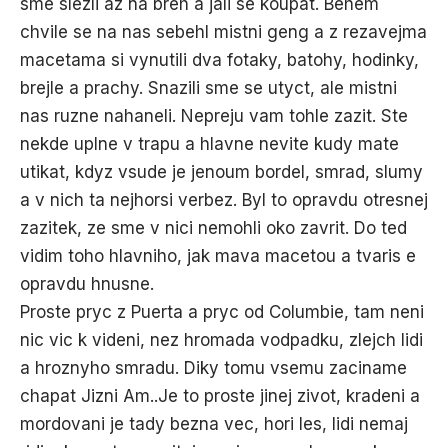
sme slezli az na breh a jali se koupat. Behem
chvile se na nas sebehl mistni geng a z rezavejma
macetama si vynutili dva fotaky, batohy, hodinky,
brejle a prachy. Snazili sme se utyct, ale mistni
nas ruzne nahaneli. Nepreju vam tohle zazit. Ste
nekde uplne v trapu a hlavne nevite kudy mate
utikat, kdyz vsude je jenoum bordel, smrad, slumy
a v nich ta nejhorsi verbez. Byl to opravdu otresnej
zazitek, ze sme v nici nemohli oko zavrit. Do ted
vidim toho hlavniho, jak mava macetou a tvaris e
opravdu hnusne.
Proste pryc z Puerta a pryc od Columbie, tam neni
nic vic k videni, nez hromada vodpadku, zlejch lidi
a hroznyho smradu. Diky tomu vsemu zaciname
chapat Jizni Am..Je to proste jinej zivot, kradeni a
mordovani je tady bezna vec, hori les, lidi nemaj