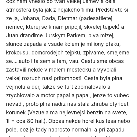
coz nam vneslo do tvari velkej usmev a cela
atmosfera byla jak z nejakeho filmu. Predstavte si
ze ja, Johana, Dada, Dietmar (padesatiletej
nemec, kterej se k nam pripojil, skvelej tejpek) a
Juan drandime Jurskym Parkem, piva mizej,
slunce zapada a vsude kolem je miliony ptaku,
krokousu, domorodejch tejpku, zpivame, smejeme
se…..auto lita sem a tam, vau. Cestu sme obcas
zastavili nekde v malem mestecku a vyvolali
velkej rozruch nasi pritomnosti. Cesta byla plna
vejmolu a der, takze se furt zpomalovalo a
zrychlovalo a motor papal a papal, jenze to vubec
nevadi, proto plna nadrz nas stala zhruba ctyricet
korunek (Vezuela ma nejlevnejsi benzin na svete,
1l = cca 80 hal.). Obcas nekde horel kus lesa nebo
pole, coz je tady naprosto normalni a pri zapadu