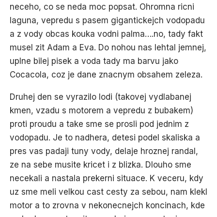
neceho, co se neda moc popsat. Ohromna ricni
laguna, vepredu s pasem gigantickejch vodopadu
a z vody obcas kouka vodni palma….no, tady fakt
musel zit Adam a Eva. Do nohou nas lehtal jemnej,
uplne bilej pisek a voda tady ma barvu jako
Cocacola, coz je dane znacnym obsahem zeleza.
Druhej den se vyrazilo lodi (takovej vydlabanej
kmen, vzadu s motorem a vepredu z bubakem)
proti proudu a take sme se prosli pod jednim z
vodopadu. Je to nadhera, detesi podel skaliska a
pres vas padaji tuny vody, delaje hroznej randal,
ze na sebe musite kricet i z blizka. Dlouho sme
necekali a nastala prekerni situace. K veceru, kdy
uz sme meli velkou cast cesty za sebou, nam klekl
motor a to zrovna v nekonecnejch koncinach, kde