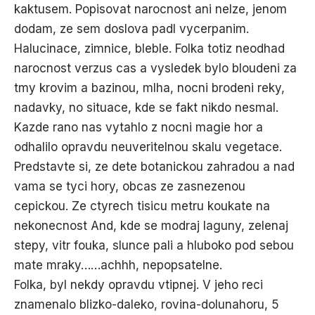
kaktusem. Popisovat narocnost ani nelze, jenom
dodam, ze sem doslova padl vycerpanim.
Halucinace, zimnice, bleble. Folka totiz neodhad
narocnost verzus cas a vysledek bylo bloudeni za
tmy krovim a bazinou, mlha, nocni brodeni reky,
nadavky, no situace, kde se fakt nikdo nesmal.
Kazde rano nas vytahlo z nocni magie hor a
odhalilo opravdu neuveritelnou skalu vegetace.
Predstavte si, ze dete botanickou zahradou a nad
vama se tyci hory, obcas ze zasnezenou
cepickou. Ze ctyrech tisicu metru koukate na
nekonecnost And, kde se modraj laguny, zelenaj
stepy, vitr fouka, slunce pali a hluboko pod sebou
mate mraky……achhh, nepopsatelne.
Folka, byl nekdy opravdu vtipnej. V jeho reci
znamenalo blizko-daleko, rovina-dolunahoru, 5