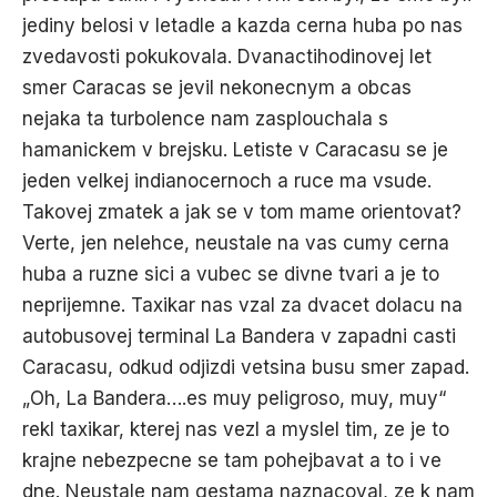
jediny belosi v letadle a kazda cerna huba po nas
zvedavosti pokukovala. Dvanactihodinovej let
smer Caracas se jevil nekonecnym a obcas
nejaka ta turbolence nam zasplouchala s
hamanickem v brejsku. Letiste v Caracasu se je
jeden velkej indianocernoch a ruce ma vsude.
Takovej zmatek a jak se v tom mame orientovat?
Verte, jen nelehce, neustale na vas cumy cerna
huba a ruzne sici a vubec se divne tvari a je to
neprijemne. Taxikar nas vzal za dvacet dolacu na
autobusovej terminal La Bandera v zapadni casti
Caracasu, odkud odjizdi vetsina busu smer zapad.
„Oh, La Bandera….es muy peligroso, muy, muy“
rekl taxikar, kterej nas vezl a myslel tim, ze je to
krajne nebezpecne se tam pohejbavat a to i ve
dne. Neustale nam gestama naznacoval, ze k nam