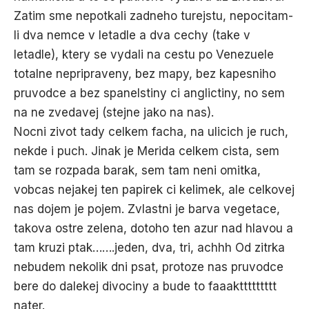
Zatim sme nepotkali zadneho turejstu, nepocitam-
li dva nemce v letadle a dva cechy (take v
letadle), ktery se vydali na cestu po Venezuele
totalne nepripraveny, bez mapy, bez kapesniho
pruvodce a bez spanelstiny ci anglictiny, no sem
na ne zvedavej (stejne jako na nas).
Nocni zivot tady celkem facha, na ulicich je ruch,
nekde i puch. Jinak je Merida celkem cista, sem
tam se rozpada barak, sem tam neni omitka,
vobcas nejakej ten papirek ci kelimek, ale celkovej
nas dojem je pojem. Zvlastni je barva vegetace,
takova ostre zelena, dotoho ten azur nad hlavou a
tam kruzi ptak…….jeden, dva, tri, achhh Od zitrka
nebudem nekolik dni psat, protoze nas pruvodce
bere do dalekej divociny a bude to faaakttttttttt
nater.