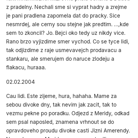
z pradelny. Nechali sme si vyprat hadry a zrejme
je pani pradlena zapomela dat do pracky. Sice
nesmrdej, ale cerny sou stejne jak predtim. …,kde
sem to zkoncil? Jo. Bejci oko tedy uz nikdy vice.
Rano brzo vyjizdime smer vychod. Co se tyce lidi,
tak odjizdime z raje usmevavejch prodavacu a
stankaru, ale smerujem do naruce zlodeju a
flakacu, huraaa.
02.02.2004
Cau lidi. Este zijeme, hura, hahaha. Mame za
sebou divoke dny, tak nevim jak zacit, tak to
vezmu pekne po poradku. Odjezd z Meridy, odkad
sem psal naposled, znamena vrhnout se do
opravdoveho proudu divoke casti Jizni Amerendy.