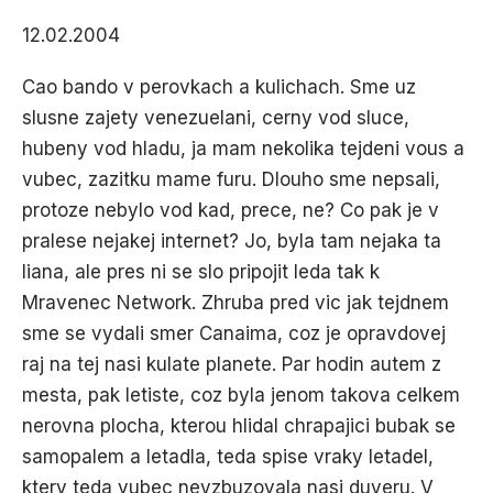
12.02.2004
Cao bando v perovkach a kulichach. Sme uz
slusne zajety venezuelani, cerny vod sluce,
hubeny vod hladu, ja mam nekolika tejdeni vous a
vubec, zazitku mame furu. Dlouho sme nepsali,
protoze nebylo vod kad, prece, ne? Co pak je v
pralese nejakej internet? Jo, byla tam nejaka ta
liana, ale pres ni se slo pripojit leda tak k
Mravenec Network. Zhruba pred vic jak tejdnem
sme se vydali smer Canaima, coz je opravdovej
raj na tej nasi kulate planete. Par hodin autem z
mesta, pak letiste, coz byla jenom takova celkem
nerovna plocha, kterou hlidal chrapajici bubak se
samopalem a letadla, teda spise vraky letadel,
ktery teda vubec nevzbuzovala nasi duveru. V