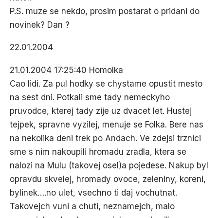
P.S. muze se nekdo, prosim postarat o pridani do
novinek? Dan ?
22.01.2004
21.01.2004 17:25:40 Homolka
Cao lidi. Za pul hodky se chystame opustit mesto
na sest dni. Potkali sme tady nemeckyho
pruvodce, kterej tady zije uz dvacet let. Hustej
tejpek, spravne vyzilej, menuje se Folka. Bere nas
na nekolika deni trek po Andach. Ve zdejsi trznici
sme s nim nakoupili hromadu zradla, ktera se
nalozi na Mulu (takovej osel)a pojedese. Nakup byl
opravdu skvelej, hromady ovoce, zeleniny, koreni,
bylinek….no ulet, vsechno ti daj vochutnat.
Takovejch vuni a chuti, neznamejch, malo