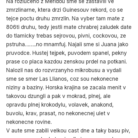
Na rozluceno z Meridou sme se zastavili ve
zmrzlinarne, ktera drzi Guinesouv rekord, co se
tejce poctu druhu zmrzlin. Na vyber tam mate z
806ti druhu, tedy jestli mate chrabrej zaludek date
do tlamicky trebas sejrovou, pivni, cockovou, ze
pstruha……..no mnamfuj. Najali sme si Juana jako
pruvodce. Hustej tejpek, puvodem spanel, pekny
prase co placa kazdou zenskou prdel na potkani.
Nalozil nas do rozvrzanyho mikrobusu a vydali
sme se smer Las Llianos, coz sou nekonecne
niziny a baziny. Horska krajina se zacala menit v
takovou dzungli a pak v mokrad, plnej, ale
opravdu plnej krokodylu, volavek, anakond,
buvolu, krav, prasat, no nekonecnej ulet v
nekonecne rovine.
V aute sme zabili velkou cast dne a taky basu piv,