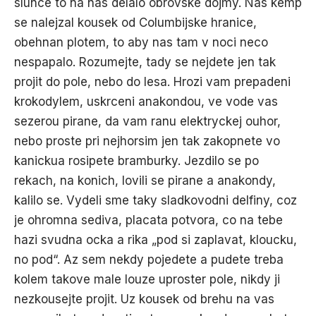
slunce to na nas delalo obrovske dojmy. Nas kemp
se nalejzal kousek od Columbijske hranice,
obehnan plotem, to aby nas tam v noci neco
nespapalo. Rozumejte, tady se nejdete jen tak
projit do pole, nebo do lesa. Hrozi vam prepadeni
krokodylem, uskrceni anakondou, ve vode vas
sezerou pirane, da vam ranu elektryckej ouhor,
nebo proste pri nejhorsim jen tak zakopnete vo
kanickua rosipete bramburky. Jezdilo se po
rekach, na konich, lovili se pirane a anakondy,
kalilo se. Vydeli sme taky sladkovodni delfiny, coz
je ohromna sediva, placata potvora, co na tebe
hazi svudna ocka a rika „pod si zaplavat, kloucku,
no pod“. Az sem nekdy pojedete a pudete treba
kolem takove male louze uproster pole, nikdy ji
nezkousejte projit. Uz kousek od brehu na vas