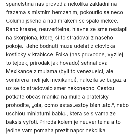
spanelstina nas provedla nekolika zakladnima
frazema s mistnim hemzenim, pokourilo se neco
Columbijskeho a nad mrakem se spalo mekce.
Rano krasne, neuveritelne, hlavne ze sme neslapli
na skorpiona, kterej si to stradoval z naseho
pokoje. Jeho bodnuti muze udelat z clovicka
kosticky v krabicce. Folka (nas pruvodce, vyzilej
to tejpek, prirodak jak hovado) sehnal dva
Mexikance z mulama (byli to venezuelci, ale
sombrera meli jak mexikanci), nalozila se bagaz a
uz se to stradovalo smer nekonecno. Cestou
potkate obcas manika na mule a pratelsky
prohodite, „ola, como estas..estoy bien..atd.“, nebo
uschlou miniaturni babku, ktera se s vama ze
baksis vyfoti. Priroda kolem je neuveritelna a to
jedine vam pomaha prezit napor nekolika