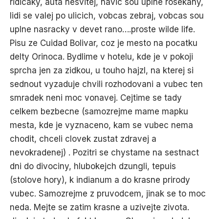
ridicaky, auta nesvitej, navic sou uplne rosekany,
lidi se valej po ulicich, vobcas zebraj, vobcas sou
uplne nasracky v devet rano….proste wilde life.
Pisu ze Cuidad Bolivar, coz je mesto na pocatku
delty Orinoca. Bydlime v hotelu, kde je v pokoji
sprcha jen za zidkou, u touho hajzl, na kterej si
sednout vyzaduje chvili rozhodovani a vubec ten
smradek neni moc vonavej. Cejtime se tady
celkem bezbecne (samozrejme mame mapku
mesta, kde je vyznaceno, kam se vubec nema
chodit, chceli clovek zustat zdravej a
nevokradenej) . Pozitri se chystame na sestnact
dni do divociny, hlubokejch dzungli, tepuis
(stolove hory), k indianum a do krasne prirody
vubec. Samozrejme z pruvodcem, jinak se to moc
neda. Mejte se zatim krasne a uzivejte zivota.