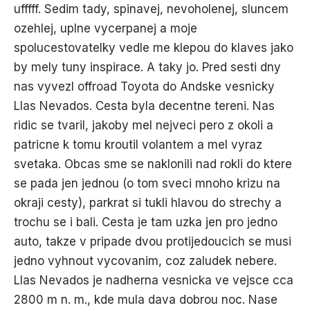
ufffff. Sedim tady, spinavej, nevoholenej, sluncem
ozehlej, uplne vycerpanej a moje
spolucestovatelky vedle me klepou do klaves jako
by mely tuny inspirace. A taky jo. Pred sesti dny
nas vyvezl offroad Toyota do Andske vesnicky
Llas Nevados. Cesta byla decentne tereni. Nas
ridic se tvaril, jakoby mel nejveci pero z okoli a
patricne k tomu kroutil volantem a mel vyraz
svetaka. Obcas sme se naklonili nad rokli do ktere
se pada jen jednou (o tom sveci mnoho krizu na
okraji cesty), parkrat si tukli hlavou do strechy a
trochu se i bali. Cesta je tam uzka jen pro jedno
auto, takze v pripade dvou protijedoucich se musi
jedno vyhnout vycovanim, coz zaludek nebere.
Llas Nevados je nadherna vesnicka ve vejsce cca
2800 m n. m., kde mula dava dobrou noc. Nase