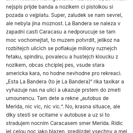
nejspis prijde banda a nozikem ci pistolkou si
pozada o vejplatu. Super, zaludek se nam sevrel,
ale nebyla jina moznost. La Bandera se naleza v
zapadni casti Caracasu a nedporucuje se tam
moc vochomejtat, to muzem potvrdit, jelikoz na
rozbitejch ulicich se poflakuje miliony ruznejch
fetaku, spindiru, povalecu a hustejch kloucku z
nozikem, obcas chciplej pes, vsude stara
americka kara, no hodne nevhodne pro rekreaci.
„Esta La Bandera (to je La Bandera)“ rika taxikar a
vyhazuje nas na ulici a ukazuje prstem do zmeti
umounencu. Tam dete a rekne „autobus de
Merida, nic vic, nic vic.“. No, krasna situace, ale
diky stesti se ocitame v autobuse a uz si to
stradujem nocnim Caracasem smer Merida. Ridic
jel celou noc jako blazen, predjizdel vsechny a mel