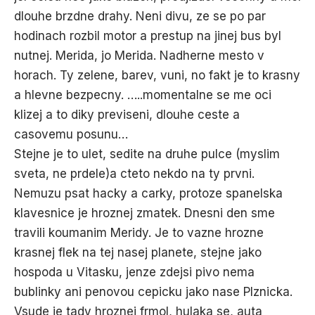
dlouhe brzdne drahy. Neni divu, ze se po par
hodinach rozbil motor a prestup na jinej bus byl
nutnej. Merida, jo Merida. Nadherne mesto v
horach. Ty zelene, barev, vuni, no fakt je to krasny
a hlevne bezpecny. …..momentalne se me oci
klizej a to diky previseni, dlouhe ceste a
casovemu posunu…
Stejne je to ulet, sedite na druhe pulce (myslim
sveta, ne prdele)a cteto nekdo na ty prvni.
Nemuzu psat hacky a carky, protoze spanelska
klavesnice je hroznej zmatek. Dnesni den sme
travili koumanim Meridy. Je to vazne hrozne
krasnej flek na tej nasej planete, stejne jako
hospoda u Vitasku, jenze zdejsi pivo nema
bublinky ani penovou cepicku jako nase Plznicka.
Vsude je tady hroznej frmol, hulaka se, auta