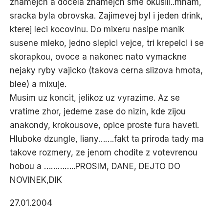
znamejch a docela znamejch sme okusili..mnam,
sracka byla obrovska. Zajimevej byl i jeden drink,
kterej leci kocovinu. Do mixeru nasipe manik
susene mleko, jedno slepici vejce, tri krepelci i se
skorapkou, ovoce a nakonec nato vymackne
nejaky ryby vajicko (takova cerna slizova hmota,
blee) a mixuje.
Musim uz koncit, jelikoz uz vyrazime. Az se
vratime zhor, jedeme zase do nizin, kde zijou
anakondy, krokousove, opice proste fura haveti.
Hluboke dzungle, liany…….fakt ta priroda tady ma
takove rozmery, ze jenom chodite z votevrenou
hobou a …………..PROSIM, DANE, DEJTO DO
NOVINEK,DIK
27.01.2004