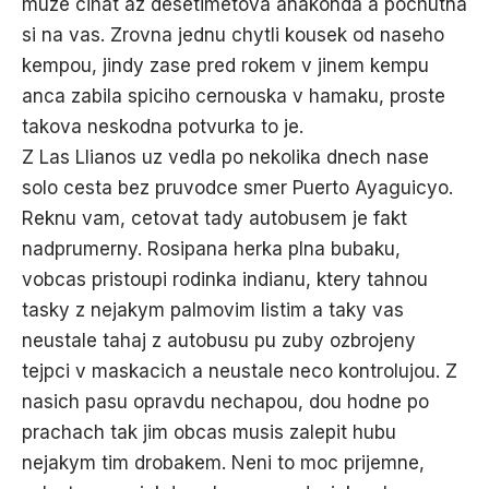
muze cihat az desetimetova anakonda a pochutna
si na vas. Zrovna jednu chytli kousek od naseho
kempou, jindy zase pred rokem v jinem kempu
anca zabila spiciho cernouska v hamaku, proste
takova neskodna potvurka to je.
Z Las Llianos uz vedla po nekolika dnech nase
solo cesta bez pruvodce smer Puerto Ayaguicyo.
Reknu vam, cetovat tady autobusem je fakt
nadprumerny. Rosipana herka plna bubaku,
vobcas pristoupi rodinka indianu, ktery tahnou
tasky z nejakym palmovim listim a taky vas
neustale tahaj z autobusu pu zuby ozbrojeny
tejpci v maskacich a neustale neco kontrolujou. Z
nasich pasu opravdu nechapou, dou hodne po
prachach tak jim obcas musis zalepit hubu
nejakym tim drobakem. Neni to moc prijemne,