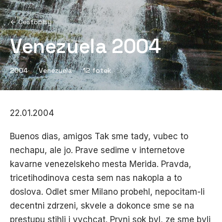
← Cestopisy
Venezuela 2004
2004
Venezuela
12 fotek
22.01.2004
Buenos dias, amigos Tak sme tady, vubec to
nechapu, ale jo. Prave sedime v internetove
kavarne venezelskeho mesta Merida. Pravda,
tricetihodinova cesta sem nas nakopla a to
doslova. Odlet smer Milano probehl, nepocitam-li
decentni zdrzeni, skvele a dokonce sme se na
prestupu stihli i vychcat. Prvni sok byl, ze sme byli