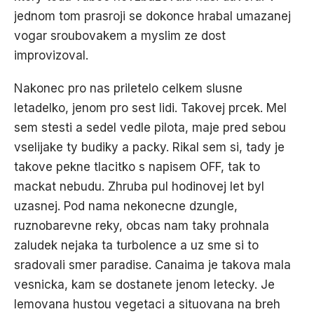
jednom tom prasroji se dokonce hrabal umazanej
vogar sroubovakem a myslim ze dost
improvizoval.
Nakonec pro nas priletelo celkem slusne
letadelko, jenom pro sest lidi. Takovej prcek. Mel
sem stesti a sedel vedle pilota, maje pred sebou
vselijake ty budiky a packy. Rikal sem si, tady je
takove pekne tlacitko s napisem OFF, tak to
mackat nebudu. Zhruba pul hodinovej let byl
uzasnej. Pod nama nekonecne dzungle,
ruznobarevne reky, obcas nam taky prohnala
zaludek nejaka ta turbolence a uz sme si to
sradovali smer paradise. Canaima je takova mala
vesnicka, kam se dostanete jenom letecky. Je
lemovana hustou vegetaci a situovana na breh