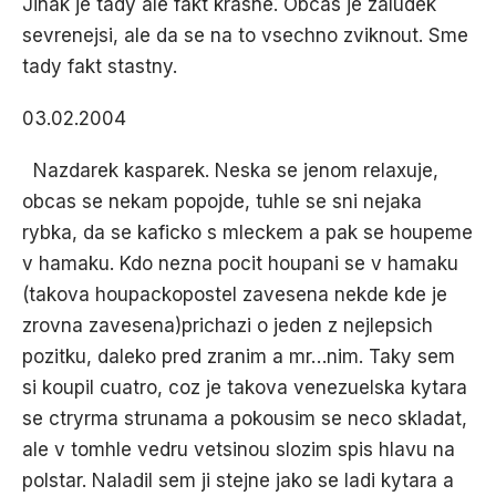
Jinak je tady ale fakt krasne. Obcas je zaludek
sevrenejsi, ale da se na to vsechno zviknout. Sme
tady fakt stastny.
03.02.2004
Nazdarek kasparek. Neska se jenom relaxuje,
obcas se nekam popojde, tuhle se sni nejaka
rybka, da se kaficko s mleckem a pak se houpeme
v hamaku. Kdo nezna pocit houpani se v hamaku
(takova houpackopostel zavesena nekde kde je
zrovna zavesena)prichazi o jeden z nejlepsich
pozitku, daleko pred zranim a mr…nim. Taky sem
si koupil cuatro, coz je takova venezuelska kytara
se ctryrma strunama a pokousim se neco skladat,
ale v tomhle vedru vetsinou slozim spis hlavu na
polstar. Naladil sem ji stejne jako se ladi kytara a