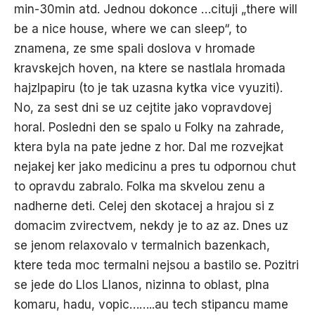
min-30min atd. Jednou dokonce …cituji „there will
be a nice house, where we can sleep“, to
znamena, ze sme spali doslova v hromade
kravskejch hoven, na ktere se nastlala hromada
hajzlpapiru (to je tak uzasna kytka vice vyuziti).
No, za sest dni se uz cejtite jako vopravdovej
horal. Posledni den se spalo u Folky na zahrade,
ktera byla na pate jedne z hor. Dal me rozvejkat
nejakej ker jako medicinu a pres tu odpornou chut
to opravdu zabralo. Folka ma skvelou zenu a
nadherne deti. Celej den skotacej a hrajou si z
domacim zvirectvem, nekdy je to az az. Dnes uz
se jenom relaxovalo v termalnich bazenkach,
ktere teda moc termalni nejsou a bastilo se. Pozitri
se jede do Llos Llanos, nizinna to oblast, plna
komaru, hadu, vopic……..au tech stipancu mame