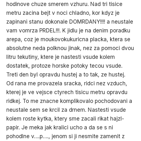
hodinove chuze smerem vzhuru. Nad tri tisice
metru zacina bejt v noci chladno, kor kdyz je
zapinani stanu dokonale DOMRDANY!!!! a neustale
vam vomrza PRDEL!!!. K jidlu je na denim poradku
arepa, coz je moukovokukuricna placka, ktera se
absolutne neda polknou jinak, nez za pomoci dvou
litru tekutiny, ktere je nastesti vsude kolem
dostatek, protoze horske potoky tecou vsude.
Treti den byl opravdu hustej a to tak, ze hustej.
Od rana me provazela sracka, ridci nez vzduch,
kterej je ve vejsce ctyrech tisicu metru opravdu
ridkej. To me znacne komplikovalo pochodovani a
neustale sem se krcil za drnem. Nastesti vsude
kolem roste kytka, ktery sme zacali rikat hajzl-
papir. Je meka jak kralici ucho a da se s ni
pohodlne v….p…., jenom si ji nesmite zamenit z