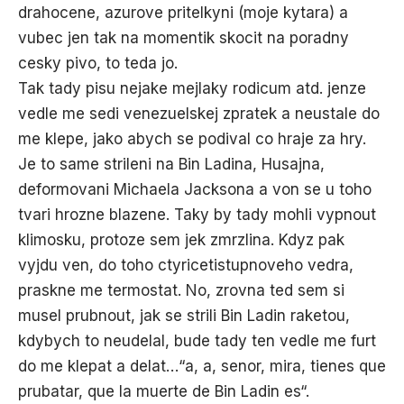
drahocene, azurove pritelkyni (moje kytara) a
vubec jen tak na momentik skocit na poradny
cesky pivo, to teda jo.
Tak tady pisu nejake mejlaky rodicum atd. jenze
vedle me sedi venezuelskej zpratek a neustale do
me klepe, jako abych se podival co hraje za hry.
Je to same strileni na Bin Ladina, Husajna,
deformovani Michaela Jacksona a von se u toho
tvari hrozne blazene. Taky by tady mohli vypnout
klimosku, protoze sem jek zmrzlina. Kdyz pak
vyjdu ven, do toho ctyricetistupnoveho vedra,
praskne me termostat. No, zrovna ted sem si
musel prubnout, jak se strili Bin Ladin raketou,
kdybych to neudelal, bude tady ten vedle me furt
do me klepat a delat…“a, a, senor, mira, tienes que
prubatar, que la muerte de Bin Ladin es“.