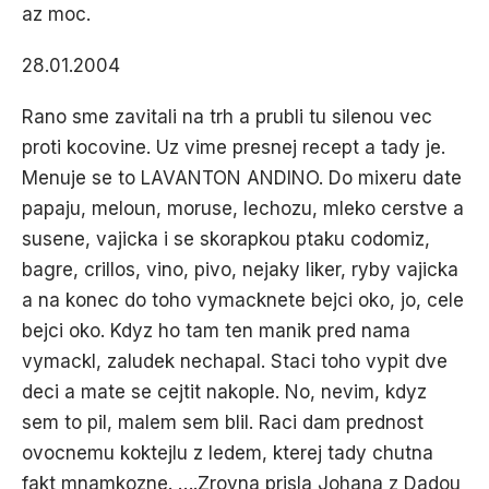
az moc.
28.01.2004
Rano sme zavitali na trh a prubli tu silenou vec
proti kocovine. Uz vime presnej recept a tady je.
Menuje se to LAVANTON ANDINO. Do mixeru date
papaju, meloun, moruse, lechozu, mleko cerstve a
susene, vajicka i se skorapkou ptaku codomiz,
bagre, crillos, vino, pivo, nejaky liker, ryby vajicka
a na konec do toho vymacknete bejci oko, jo, cele
bejci oko. Kdyz ho tam ten manik pred nama
vymackl, zaludek nechapal. Staci toho vypit dve
deci a mate se cejtit nakople. No, nevim, kdyz
sem to pil, malem sem blil. Raci dam prednost
ovocnemu koktejlu z ledem, kterej tady chutna
fakt mnamkozne. ….Zrovna prisla Johana z Dadou