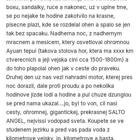
boxu, sandalky, ruce a nakonec, uz v uplne tme,
se po nejake te hodine zakotvilo na krasne,
pisecne plazi, kde se rozdelal ohen a spalo se jen
tak bez spacaku. Nadherna noc, z nadhernym
mracnem a mesicem, ktery osvetloval ohromnou
Ayuan tepui (takova stolova hor, ktera ma xxxx km
ctverecnich a jeji vejska cini cca 1500-1800m) a
do toho plapolal ohen jak v ceste do praveku.
Druhej den uz nas vezl nahradni motor, kterej pres
noc dorazil, dale proti proudu a po nekolika
hodinove jizde lodi a hodine a pul chuze dzunglou
se pred nama ukazal….jo, byl to von, cil nasi
cesty, ohromnej, gigantickej, prekrasnej SALTO
ANGEL, nejvissi vodopad sveta. Koupete se ve
studenem jezirku a pred vas pada voda z
kilometrove vejsky, jo, kilometrove a basta.