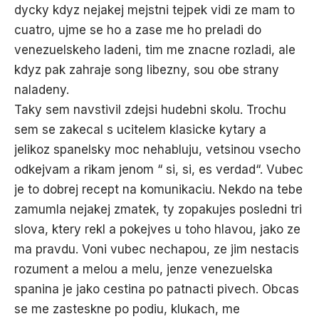
dycky kdyz nejakej mejstni tejpek vidi ze mam to
cuatro, ujme se ho a zase me ho preladi do
venezuelskeho ladeni, tim me znacne rozladi, ale
kdyz pak zahraje song libezny, sou obe strany
naladeny.
Taky sem navstivil zdejsi hudebni skolu. Trochu
sem se zakecal s ucitelem klasicke kytary a
jelikoz spanelsky moc nehabluju, vetsinou vsecho
odkejvam a rikam jenom “ si, si, es verdad“. Vubec
je to dobrej recept na komunikaciu. Nekdo na tebe
zamumla nejakej zmatek, ty zopakujes posledni tri
slova, ktery rekl a pokejves u toho hlavou, jako ze
ma pravdu. Voni vubec nechapou, ze jim nestacis
rozument a melou a melu, jenze venezuelska
spanina je jako cestina po patnacti pivech. Obcas
se me zasteskne po podiu, klukach, me