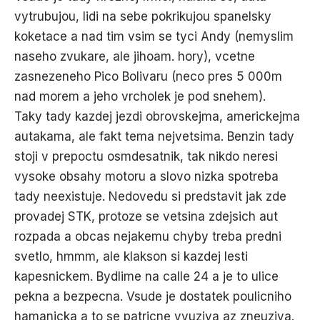
vytrubujou, lidi na sebe pokrikujou spanelsky
koketace a nad tim vsim se tyci Andy (nemyslim
naseho zvukare, ale jihoam. hory), vcetne
zasnezeneho Pico Bolivaru (neco pres 5 000m
nad morem a jeho vrcholek je pod snehem).
Taky tady kazdej jezdi obrovskejma, americkejma
autakama, ale fakt tema nejvetsima. Benzin tady
stoji v prepoctu osmdesatnik, tak nikdo neresi
vysoke obsahy motoru a slovo nizka spotreba
tady neexistuje. Nedovedu si predstavit jak zde
provadej STK, protoze se vetsina zdejsich aut
rozpada a obcas nejakemu chyby treba predni
svetlo, hmmm, ale klakson si kazdej lesti
kapesnickem. Bydlime na calle 24 a je to ulice
pekna a bezpecna. Vsude je dostatek poulicniho
hamanicka a to se patricne vyuziva az zneuziva.