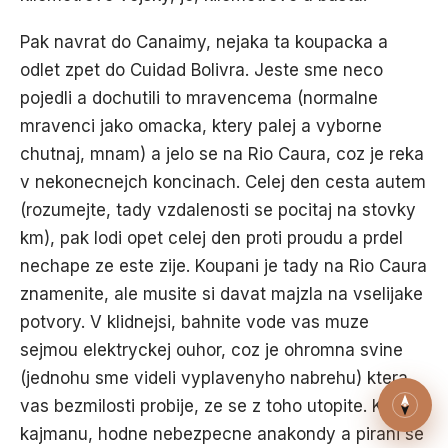
Pak navrat do Canaimy, nejaka ta koupacka a
odlet zpet do Cuidad Bolivra. Jeste sme neco
pojedli a dochutili to mravencema (normalne
mravenci jako omacka, ktery palej a vyborne
chutnaj, mnam) a jelo se na Rio Caura, coz je reka
v nekonecnejch koncinach. Celej den cesta autem
(rozumejte, tady vzdalenosti se pocitaj na stovky
km), pak lodi opet celej den proti proudu a prdel
nechape ze este zije. Koupani je tady na Rio Caura
znamenite, ale musite si davat majzla na vselijake
potvory. V klidnejsi, bahnite vode vas muze
sejmou elektryckej ouhor, coz je ohromna svine
(jednohu sme videli vyplavenyho nabrehu) ktera
vas bezmilosti probije, ze se z toho utopite. Krome
kajmanu, hodne nebezpecne anakondy a pirani se