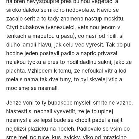
na breh nevystoupite pres bujnou vegetaci a
siroko daleko se nikoho nedovolate. Navic se
zacalo serit a to tady znamena nastup moskitu.
Ctyri bubakove (venezuelci, vetsinou jenom v
tenkach a macetou u pasu), co nasi lod ridili, si
dluho lamali hlavu, jak celu vec vyresit. Tak po pul
hodine jeden postavil padlo a napric privazal
nejakou tycku a pres to hodil dadinu sukni, jako ze
plachta. Vzhledem k tomu, ze nefoukal vitr a lod
mela s nama tak dve tuny, to byl skvelej vtip a
moc sme se nasmali.
Jenze voni to ty bubakobe mysleli smrtelne vazne.
Nastesti si nechali vysvetlit, ze je to uplnej
nesmysl a ze lepsi bude se chopit padel a najit
nejblizsi plazicku na nocleh. Padlovalo se vsim co
sme meli po ruce, kus lavicky, viko od mraziciho