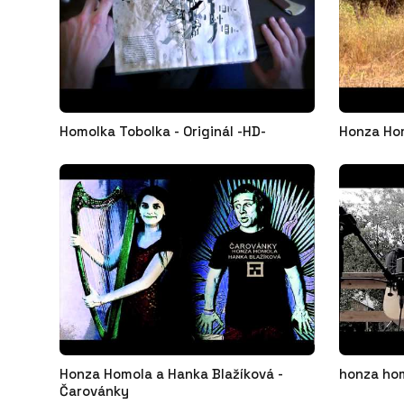
Homolka Tobolka - Originál -HD-
Honza Ho
Honza Homola a Hanka Blažíková -
honza hom
Čarovánky