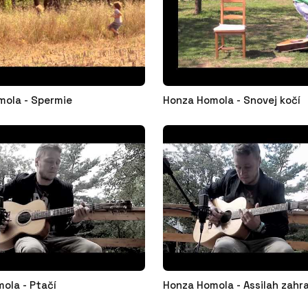
mola - Spermie
Honza Homola - Snovej kočí
ola - Ptačí
Honza Homola - Assilah zahr