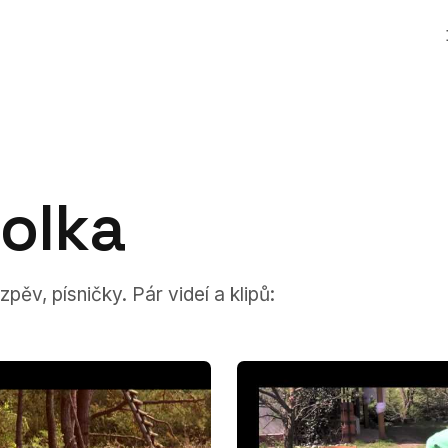
olka
ěv, písničky. Pár videí a klipů: