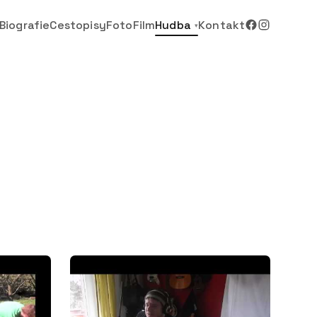
Biografie
Cestopisy
Foto
Film
Hudba
Kontakt
▾