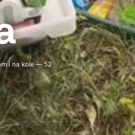
a
em i na kole — 52