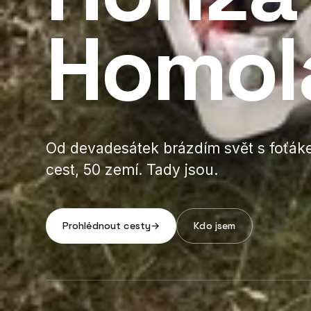
Homol
Od devadesátek brázdím svět s foťák
cest, 50 zemí. Tady jsou.
Prohlédnout cesty
→
Kdo jsem