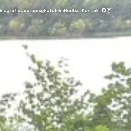
Biografie
Cestopisy
Foto
Film
Hudba
Kontakt
▾