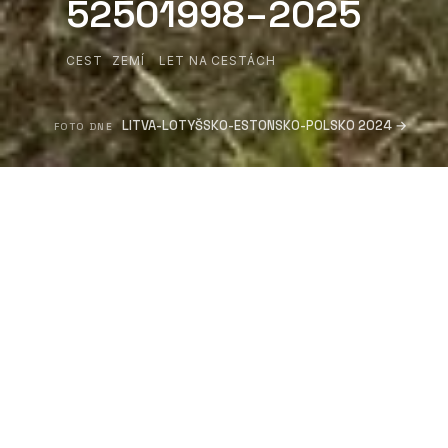
52
50
1998–2025
CEST
ZEMÍ
LET NA CESTÁCH
LITVA-LOTYŠSKO-ESTONSKO-POLSKO 2024 →
FOTO DNE
Poslední cest
CESTOPISY