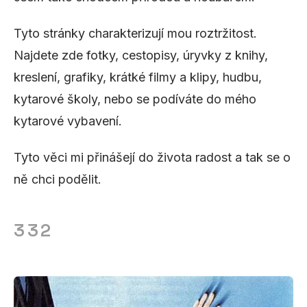
Tyto stránky charakterizují mou roztržitost.
Najdete zde fotky, cestopisy, úryvky z knihy,
kreslení, grafiky, krátké filmy a klipy, hudbu,
kytarové školy, nebo se podíváte do mého
kytarové vybavení.
Tyto věci mi přinášejí do života radost a tak se o
ně chci podělit.
332