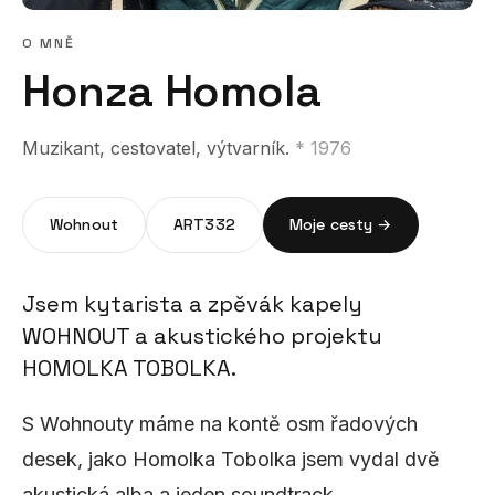
O MNĚ
Honza Homola
Muzikant, cestovatel, výtvarník.
* 1976
Wohnout
ART332
Moje cesty →
Jsem kytarista a zpěvák kapely
WOHNOUT a akustického projektu
HOMOLKA TOBOLKA.
S Wohnouty máme na kontě osm řadových
desek, jako Homolka Tobolka jsem vydal dvě
akustická alba a jeden soundtrack.