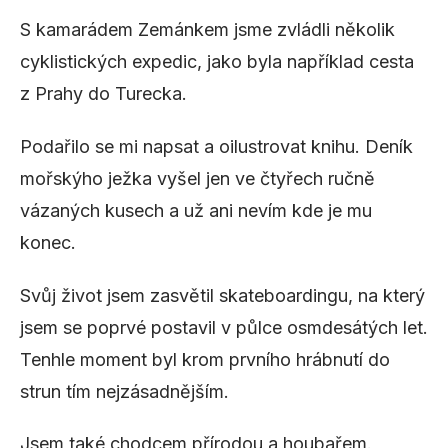
S kamarádem Zemánkem jsme zvládli několik
cyklistických expedic, jako byla například cesta
z Prahy do Turecka.
Podařilo se mi napsat a oilustrovat knihu. Deník
mořskýho ježka vyšel jen ve čtyřech ručně
vázaných kusech a už ani nevím kde je mu
konec.
Svůj život jsem zasvětil skateboardingu, na který
jsem se poprvé postavil v půlce osmdesátých let.
Tenhle moment byl krom prvního hrábnutí do
strun tím nejzásadnějším.
Jsem také chodcem přírodou a houbařem.