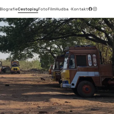
Biografie
Cestopisy
Foto
Film
Hudba
Kontakt
▾