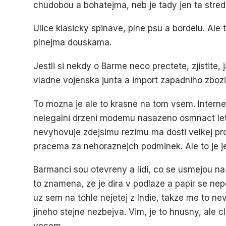
chudobou a bohatejma, neb je tady jen ta stred
Ulice klasicky spinave, plne psu a bordelu. Ale
plnejma douskama.
Jestli si nekdy o Barme neco prectete, zjistite, 
vladne vojenska junta a import zapadniho zboz
To mozna je ale to krasne na tom vsem. Interne
nelegalni drzeni modemu nasazeno osmnact let 
nevyhovuje zdejsimu rezimu ma dosti velkej pr
pracema za nehoraznejch podminek. Ale to je je
Barmanci sou otevreny a lidi, co se usmejou n
to znamena, ze je dira v podlaze a papir se ne
uz sem na tohle nejetej z Indie, takze me to nev
jineho stejne nezbejva. Vim, je to hnusny, ale