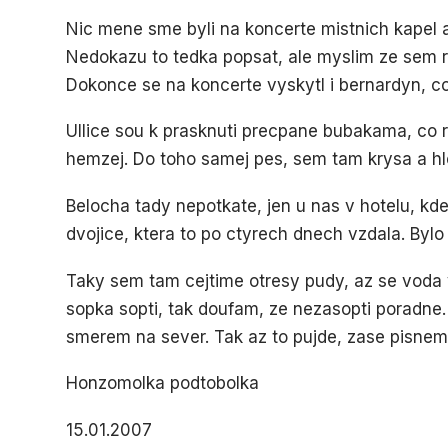
Nic mene sme byli na koncerte mistnich kapel a
Nedokazu to tedka popsat, ale myslim ze sem ra
Dokonce se na koncerte vyskytl i bernardyn, c
UIlice sou k prasknuti precpane bubakama, co r
hemzej. Do toho samej pes, sem tam krysa a hle
Belocha tady nepotkate, jen u nas v hotelu, kd
dvojice, ktera to po ctyrech dnech vzdala. Bylo
Taky sem tam cejtime otresy pudy, az se voda
sopka sopti, tak doufam, ze nezasopti poradne
smerem na sever. Tak az to pujde, zase pisnem
Honzomolka podtobolka
15.01.2007