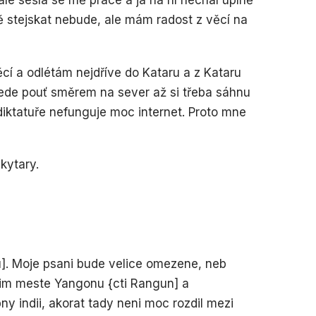
e sešla se mě práce a já na ní nechal úplně
ě stejskat nebude, ale mám radost z věcí na
cí a odlétám nejdříve do Kataru a z Kataru
de pouť směrem na sever až si třeba sáhnu
iktatuře nefunguje moc internet. Proto mne
kytary.
. Moje psani bude velice omezene, neb
vnim meste Yangonu {cti Rangun] a
y indii, akorat tady neni moc rozdil mezi