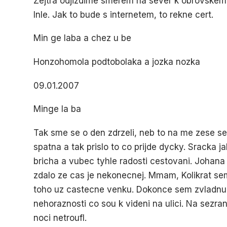
Zejtra odjizdime smerem na sever k obrovskem
Inle. Jak to bude s internetem, to rekne cert.
Min ge laba a chez u be
Honzohomola podtobolaka a jozka nozka
09.01.2007
Minge la ba
Tak sme se o den zdrzeli, neb to na me zese sed
spatna a tak prislo to co prijde dycky. Sracka
bricha a vubec tyhle radosti cestovani. Johana
zdalo ze cas je nekonecnej. Mmam, Kolikrat sem
toho uz castecne venku. Dokonce sem zvladnul
nehoraznosti co sou k videni na ulici. Na sezra
noci netroufl.