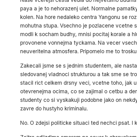
Nase vcerejsi cesta vedla do nejvetsiho budhi
paya a je to nehorazenj ulet. Normalne pamatk
kolen. Na hore nedaleko centra Yangonu se rozl
mohutna stupa. Vsechno je pozlacene vcetne sto
modli k socham budhy, mnisi pocitaj korale a 
provonene vonnejma tyckama. Na vecer vsechn
neuveritelna atmosfera. Pripomelo me to trosk
Zakecali jsme se s jednim studentem, ale nastal
sledovanej vladnoci strukturou a tak sme se tr
stacil rict celkem drsny veci, vcetne toho, jak u
otevrenejma ocima, co se zajimal o cetbu a den
studenty co si vyskakuji podobne jako on nekdy
zavre do hustyho kriminalu.
No. O zdejsi politicke situaci ted nechci psat. 