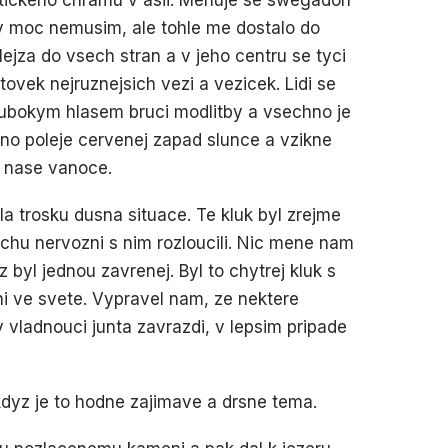
stickeho chramu v asii. Menuje se swegadon
y moc nemusim, ale tohle me dostalo do
ejza do vsech stran a v jeho centru se tyci
vek nejruznejsich vezi a vezicek. Lidi se
hlubokym hlasem bruci modlitby a vsechno je
o poleje cervenej zapad slunce a vzikne
u nase vanoce.
a trosku dusna situace. Te kluk byl zrejme
ochu nervozni s nim rozloucili. Nic mene nam
z byl jednou zavrenej. Byl to chytrej kluk s
i ve svete. Vypravel nam, ze nektere
 vladnouci junta zavrazdi, v lepsim pripade
I kdyz je to hodne zajimave a drsne tema.