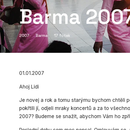
Barma 200
2007
Barma
17 fotek
01.01.2007
Ahoj Lidi
Je novej a rok a tomu starýmu bychom chtěli p
pokřtili jí, odjeli mraky koncertů a za to všec
2007? Budeme se snažit, abychom Vám ho zpříj