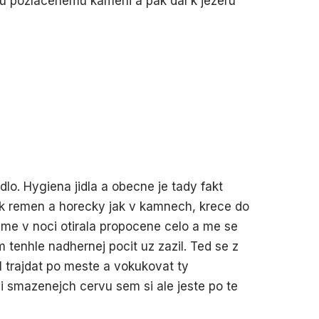
u pozlacenemu kameni a pak dal k jezeru
lo. Hygiena jidla a obecne je tady fakt
 jak remen a horecky jak v kamnech, krece do
 me v noci otirala propocene celo a me se
 tenhle nadhernej pocit uz zazil. Ted se z
 trajdat po meste a vokukovat ty
ni smazenejch cervu sem si ale jeste po te