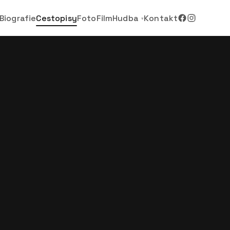
Biografie
Cestopisy
Foto
Film
Hudba
Kontakt
▾