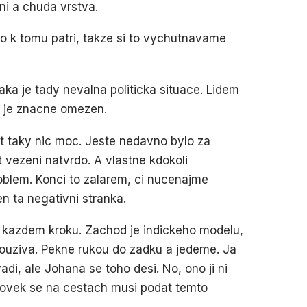
ni a chuda vrstva.
 to k tomu patri, takze si to vychutnavame
jaka je tady nevalna politicka situace. Lidem
i je znacne omezen.
t taky nic moc. Jeste nedavno bylo za
vezeni natvrdo. A vlastne kdokoli
oblem. Konci to zalarem, ci nucenajme
n ta negativni stranka.
a kazdem kroku. Zachod je indickeho modelu,
pouziva. Pekne rukou do zadku a jedeme. Ja
adi, ale Johana se toho desi. No, ono ji ni
 clovek se na cestach musi podat temto