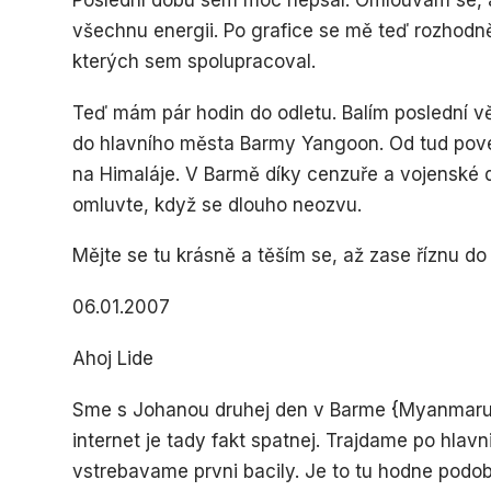
Poslední dobu sem moc nepsal. Omlouvám se, al
všechnu energii. Po grafice se mě teď rozhodn
kterých sem spolupracoval.
Teď mám pár hodin do odletu. Balím poslední vě
do hlavního města Barmy Yangoon. Od tud pove
na Himaláje. V Barmě díky cenzuře a vojenské d
omluvte, když se dlouho neozvu.
Mějte se tu krásně a těším se, až zase říznu do 
06.01.2007
Ahoj Lide
Sme s Johanou druhej den v Barme {Myanmaru]
internet je tady fakt spatnej. Trajdame po hla
vstrebavame prvni bacily. Je to tu hodne podobn