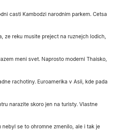
odni casti Kambodzi narodnim parkem. Cetsa
 ze reku musite preject na ruznejch lodich,
 razem meni svet. Naprosto moderni Thaisko,
zadne rachotiny. Euroamerika v Asii, kde pada
ru narazite skoro jen na turisty. Vlastne
nebyl se to ohromne zmenilo, ale i tak je