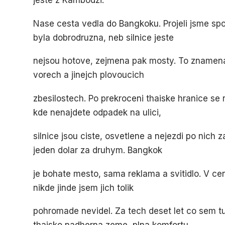
jeste z Kambodzi.
Nase cesta vedla do Bangkoku. Projeli jsme sp
byla dobrodruzna, neb silnice jeste
nejsou hotove, zejmena pak mosty. To znamena,
vorech a jinejch plovoucich
zbesilostech. Po prekroceni thaiske hranice se
kde nenajdete odpadek na ulici,
silnice jsou ciste, osvetlene a nejezdi po nich 
jeden dolar za druhym. Bangkok
je bohate mesto, sama reklama a svitidlo. V cent
nikde jinde jsem jich tolik
pohromade nevidel. Za tech deset let co sem tu 