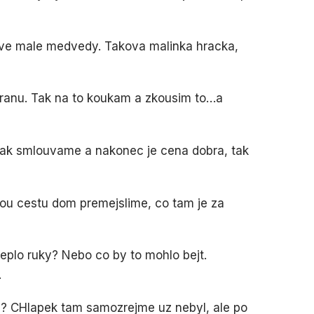
ove male medvedy. Takova malinka hracka,
tranu. Tak na to koukam a zkousim to…a
tak smlouvame a nakonec je cena dobra, tak
ou cestu dom premejslime, co tam je za
eplo ruky? Nebo co by to mohlo bejt.
.
ne? CHlapek tam samozrejme uz nebyl, ale po