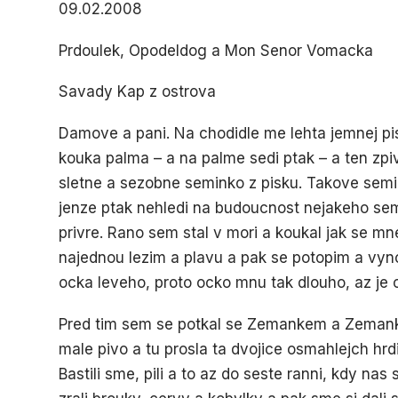
09.02.2008
Prdoulek, Opodeldog a Mon Senor Vomacka
Savady Kap z ostrova
Damove a pani. Na chodidle me lehta jemnej pis
kouka palma – a na palme sedi ptak – a ten zpiva
sletne a sezobne seminko z pisku. Takove semi
jenze ptak nehledi na budoucnost nejakeho sem
privre. Rano sem stal v mori a koukal jak se mne
najednou lezim a plavu a pak se potopim a vyno
ocka leveho, proto ocko mnu tak dlouho, az je 
Pred tim sem se potkal se Zemankem a Zemanko
male pivo a tu prosla ta dvojice osmahlejch hrd
Bastili sme, pili a to az do seste ranni, kdy nas 