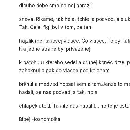
dlouhe dobe sme na nej narazli
znova. Rikame, tak hele, tohle je podvod, ale 
Tak. Celej figl byl v tom, ze ten
hajzlik mel takovej vlasec. Co vlasec. To byl tak
Na jedne strane byl privazenej
k batohu u ktereho sedel a druhej konec drze
zahaknul a pak do vlasce pod kolenem
brknul a medved hopsal sem a tam.Jenze to mel
hadali, ze nas podvedl a tak, no a
chlapek utekl. Takhle nas napalit….no to je ostu
Blbej Hozhomolka