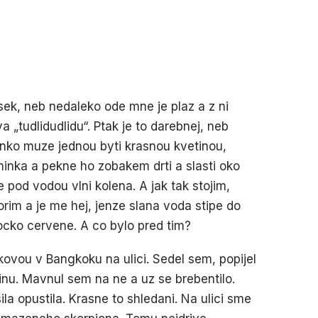
ek, neb nedaleko ode mne je plaz a z ni
 „tudlidudlidu“. Ptak je to darebnej, neb
nko muze jednou byti krasnou kvetinou,
inka a pekne ho zobakem drti a slasti oko
 pod vodou vlni kolena. A jak tak stojim,
rim a je me hej, jenze slana voda stipe do
ocko cervene. A co bylo pred tim?
vou v Bangkoku na ulici. Sedel sem, popijel
inu. Mavnul sem na ne a uz se brebentilo.
sila opustila. Krasne to shledani. Na ulici sme