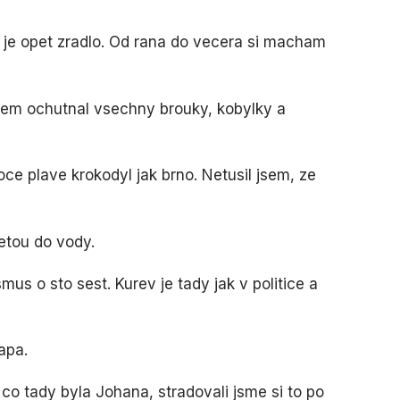
i je opet zradlo. Od rana do vecera si macham
jsem ochutnal vsechny brouky, kobylky a
ce plave krokodyl jak brno. Netusil jsem, ze
metou do vody.
smus o sto sest. Kurev je tady jak v politice a
apa.
 co tady byla Johana, stradovali jsme si to po