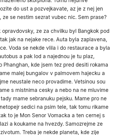
i smazeneho skorpiona. Tomu nejdrive
zite do ust a pozvejkavate, az je z nej jen
em, ze se nestim sezrat vubec nic. Sem prase?
k opravdovsky, ze za chvilku byl Bangkok pod
tak jak na nejake rece. Auta byla zaplavena,
e. Voda se nekde vlila i do restaurace a byla
tobus a pak lod a najednou je tu plaz,
o Phanghan, kde jsem tez pred desiti rokama
. Mame malej bungalov v palmovem hajecku a
ejme neustale neco provadime. Vetsinou sou
idame s mistnima cesky a nebo na ne mluvime
ak tady mame sebranuku pejsku. Mame pro ne
netopejr sedici na psim tele, tak tomu rikame
 tak to je Mon Senor Vomacka a ten cernej s
plazi a koukame na hvezdy. Samozrejme ze
zivotum. Treba je nekde planeta, kde zije