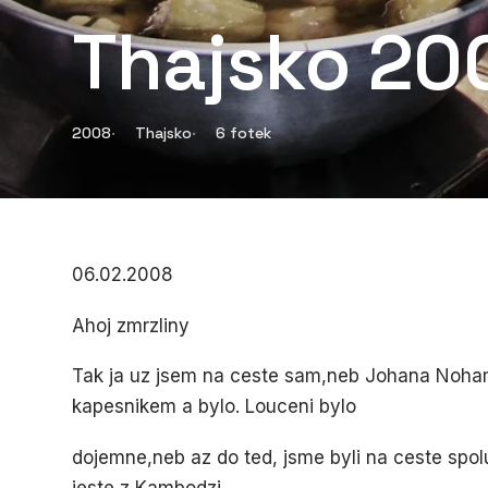
Thajsko 20
2008
Thajsko
6 fotek
06.02.2008
Ahoj zmrzliny
Tak ja uz jsem na ceste sam,neb Johana Noham
kapesnikem a bylo. Louceni bylo
dojemne,neb az do ted, jsme byli na ceste spol