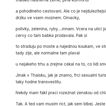
thaisko nadherna zeme, plna komfortu
a pohodlneho cestovani. Ale co je nejdulezitejs
drzku ve vsem moznem. Omacky,
polivky, zelenina, ryby….mnam. Vcera na ulici 
cervy co tam babka prodavala. Pak si
to straduju po moste a najednou koukam, ve sto
tady zije, ale normalne tam plaval
u nejakeho trhu a zrejme cekal na to, co lidi s
Jinak v Thaisku, jak je znamo, frci sexualni turi
taky hodne transvestitu.
Nekdy mam fakt praci rozeznat zenskou od chl
Tak. A ted vam musim rict, jak sem blbej. Jeste