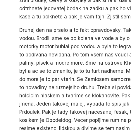
zrali brouky, cervy a kobylky a pak sme si dal
odtrhnete jedovatej bodak na zadku a pak ho vlo
kase a tu polknete a pak je vam fajn. Zjistil s
Druhej den na prselo a to fakt opravdovsky. Ta
vodou. Brodili sme se po kolena ve vode a bylo 
motorky motor bublal pod vodou a byla to legrac
to podivana nevidana. Po tom vsem nas vcucl au
palmy, pisek a modre more. Sme na ostrove Kh
byl a ac se to zmenilo, je to tu furt nadherne
do more je to par vterin. Se Zemlosem samozr
to hovadiny nejruznejsiho druhu. Treba si pov
holcicim hlaskem a tvarime se klokanovite. P
jmena. Jeden takovej malej, vypada to spis jak 
Prdoulek. Pak je tady takovej nacesanej fesak,
kosikem je Opodeldog. Vecer popijime rum na 
resime existenci lidskou a divime se tem nasim 