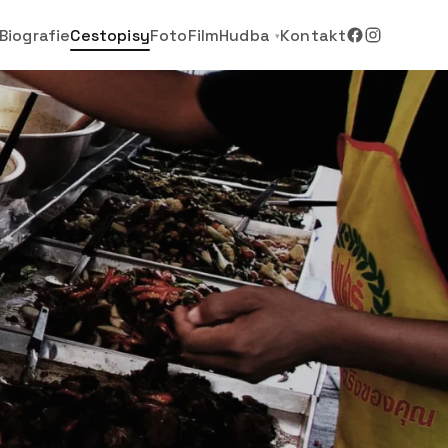
Biografie
Cestopisy
Foto
Film
Hudba
Kontakt
▾