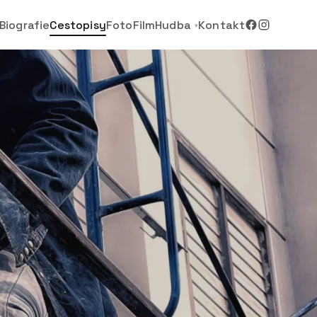
Biografie
Cestopisy
Foto
Film
Hudba
Kontakt
▾