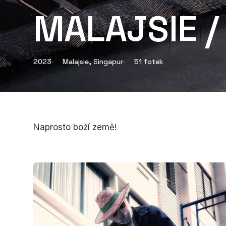
MALAJSIE /
2023
Malajsie, Singapur
51 fotek
Naprosto boží země!