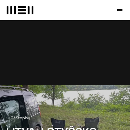
← Cestopisy