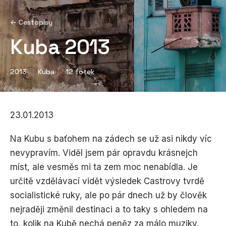
← Cestopisy
Kuba 2013
2013
Kuba
12 fotek
23.01.2013
Na Kubu s baťohem na zádech se už asi nikdy víc
nevypravím. Viděl jsem pár opravdu krásnejch
míst, ale vesměs mi ta zem moc nenabídla. Je
určitě vzdělávací vidět výsledek Castrovy tvrdě
socialistické ruky, ale po pár dnech už by člověk
nejraději změnil destinaci a to taky s ohledem na
to, kolik na Kubě nechá peněz za málo muziky.