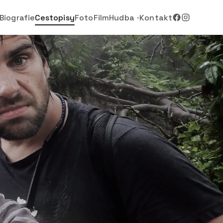
Biografie
Cestopisy
Foto
Film
Hudba
Kontakt
▾