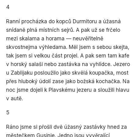
4
Ranní procházka do kopců Durmitoru a úžasná
snídaně plná místních sejrů. A pak už se frčelo
mezi skalama a horama — neuvěřitelně
skvostnejma výhledama. Měl jsem s sebou skejta,
tak jsem si velkou část projel. A pak sem tam kafe
v horský salaši nebo zastávka na vyhlídce. Jezero
u Zablijaku posloužilo jako skvělá koupačka, most
přes hluboký údolí zase jako božská kochačka. Na
noc jsme dojeli k Plavskému jezeru a sloužili hlavu
v autě.
5
Ráno jsme si přošli dvě úžasný zastávky hned za
městečkem Gusinje. Jedno jsou vyvěrající