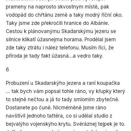
prameny na naprosto skvostnym místě, pak
vodopád do chřtánu země a taky modrý říční oko.
Taky jsme zde překročili hranice do Albánie.
Cestou k plánovanýmu Skadarskýmu jezeru se
silnice klikatí úžasnejma horama. Prodělal jsem
zde taky ztrátu i nález telefonu. Musím říci, že
příroda je tady fakt úžasná…a vedro taky.
6
Probuzení u Skadarskýho jezera a raní koupačka
… tak bych vám popsal tohle ráno, vy křupky který
to stejně nečtou a já to tady smlomím zbytečně.
Dostanete po čuně. Nicméměně jsme ráno
navštívil jednoho tattéra, co si udělal studio z
bejvalýho vojenskýho krytu. Svéráznej tejpek je to.