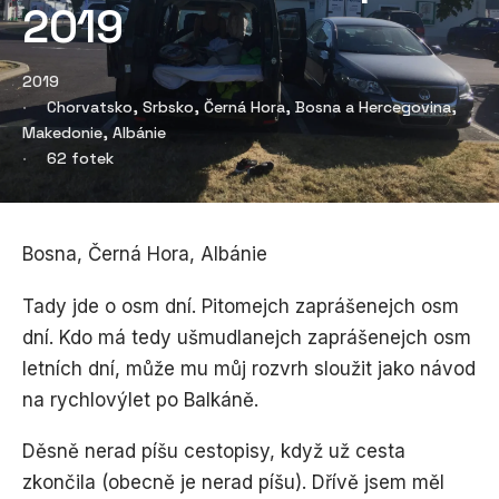
2019
2019
Chorvatsko, Srbsko, Černá Hora, Bosna a Hercegovina,
Makedonie, Albánie
62 fotek
Bosna, Černá Hora, Albánie
Tady jde o osm dní. Pitomejch zaprášenejch osm
dní. Kdo má tedy ušmudlanejch zaprášenejch osm
letních dní, může mu můj rozvrh sloužit jako návod
na rychlovýlet po Balkáně.
Děsně nerad píšu cestopisy, když už cesta
zkončila (obecně je nerad píšu). Dřívě jsem měl