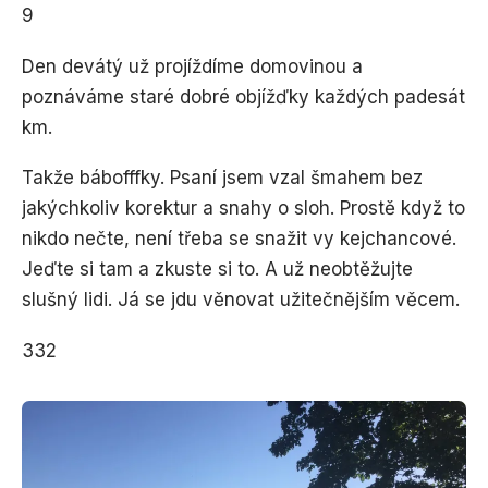
9
Den devátý už projíždíme domovinou a
poznáváme staré dobré objížďky každých padesát
km.
Takže bábofffky. Psaní jsem vzal šmahem bez
jakýchkoliv korektur a snahy o sloh. Prostě když to
nikdo nečte, není třeba se snažit vy kejchancové.
Jeďte si tam a zkuste si to. A už neobtěžujte
slušný lidi. Já se jdu věnovat užitečnějším věcem.
332