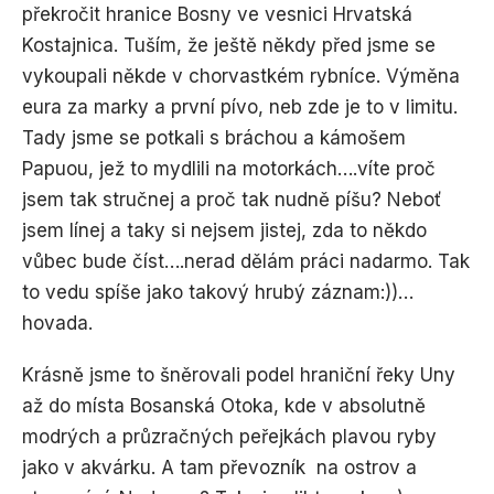
překročit hranice Bosny ve vesnici Hrvatská
Kostajnica. Tuším, že ještě někdy před jsme se
vykoupali někde v chorvastkém rybníce. Výměna
eura za marky a první pívo, neb zde je to v limitu.
Tady jsme se potkali s bráchou a kámošem
Papuou, jež to mydlili na motorkách….víte proč
jsem tak stručnej a proč tak nudně píšu? Neboť
jsem línej a taky si nejsem jistej, zda to někdo
vůbec bude číst….nerad dělám práci nadarmo. Tak
to vedu spíše jako takový hrubý záznam:))…
hovada.
Krásně jsme to šněrovali podel hraniční řeky Uny
až do místa Bosanská Otoka, kde v absolutně
modrých a průzračných peřejkách plavou ryby
jako v akvárku. A tam převozník na ostrov a