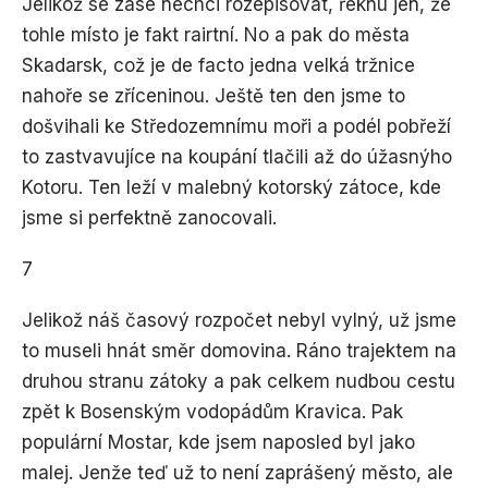
Jelikož se zase nechci rozepisovat, řeknu jen, že
tohle místo je fakt rairtní. No a pak do města
Skadarsk, což je de facto jedna velká tržnice
nahoře se zříceninou. Ještě ten den jsme to
došvihali ke Středozemnímu moři a podél pobřeží
to zastvavujíce na koupání tlačili až do úžasnýho
Kotoru. Ten leží v malebný kotorský zátoce, kde
jsme si perfektně zanocovali.
7
Jelikož náš časový rozpočet nebyl vylný, už jsme
to museli hnát směr domovina. Ráno trajektem na
druhou stranu zátoky a pak celkem nudbou cestu
zpět k Bosenským vodopádům Kravica. Pak
populární Mostar, kde jsem naposled byl jako
malej. Jenže teď už to není zaprášený město, ale