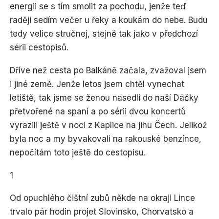
energii se s tím smolit za pochodu, jenže teď
raději sedím večer u řeky a koukám do nebe. Budu
tedy velice stručnej, stejně tak jako v předchozí
sérii cestopisů.
Dříve než cesta po Balkáně začala, zvažoval jsem
i jiné země. Jenže letos jsem chtěl vynechat
letiště, tak jsme se ženou nasedli do naší Dáčky
přetvořené na spaní a po sérii dvou koncertů
vyrazili ještě v noci z Kaplice na jihu Čech. Jelikož
byla noc a my byvakovali na rakouské benzínce,
nepočítám toto ještě do cestopisu.
1
Od opuchlého čištní zubů někde na okraji Lince
trvalo pár hodin projet Slovinsko, Chorvatsko a