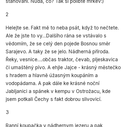
stanování. Nuda, co? Tak si polibte mrkev:)
2
Helejte se. Fakt mě to neba psát, když to nečtete.
Ale že jste to vy…Dalšího rána se vstávalo s
vědomím, že se celý den pojede Bosnou směr
Sarajevo. A taky že se jelo. Nádherná příroda.
Řeky, vesnice….občas traktor, čevab, pljeskavica
či umaštěný pívo. A ehjle Jajce - krásný městečko
s hradem a hlavně úžasným koupáním a
vodopádama. A pak dále ke krásné noční
Jabljanici a spánek v kempu v Ostrožacu, kde
jsem potkali Čechy s fakt dobrou slivovicí.
3
Ranní koupačka v nádhernym jezeru a pak