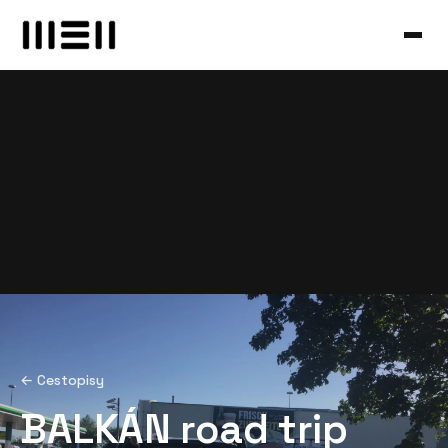
← Cestopisy
BALKÁN road trip