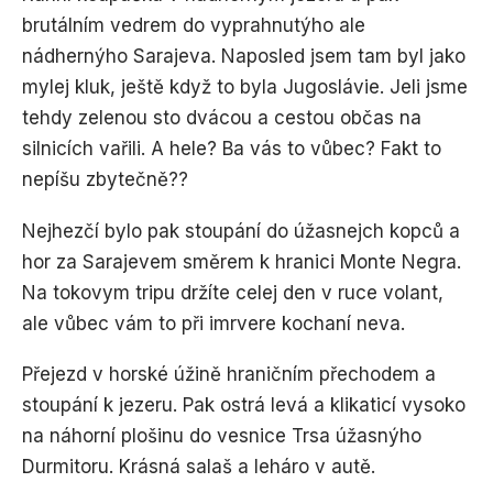
brutálním vedrem do vyprahnutýho ale
nádhernýho Sarajeva. Naposled jsem tam byl jako
mylej kluk, ještě když to byla Jugoslávie. Jeli jsme
tehdy zelenou sto dvácou a cestou občas na
silnicích vařili. A hele? Ba vás to vůbec? Fakt to
nepíšu zbytečně??
Nejhezčí bylo pak stoupání do úžasnejch kopců a
hor za Sarajevem směrem k hranici Monte Negra.
Na tokovym tripu držíte celej den v ruce volant,
ale vůbec vám to při imrvere kochaní neva.
Přejezd v horské úžině hraničním přechodem a
stoupání k jezeru. Pak ostrá levá a klikaticí vysoko
na náhorní plošinu do vesnice Trsa úžasnýho
Durmitoru. Krásná salaš a leháro v autě.